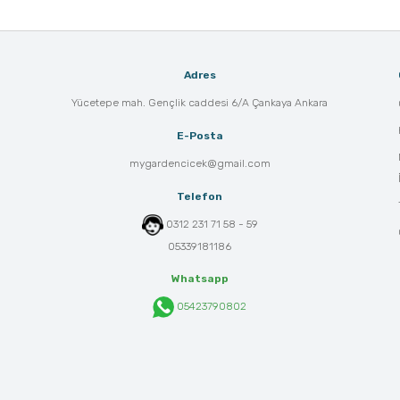
Adres
Yücetepe mah. Gençlik caddesi 6/A Çankaya Ankara
E-Posta
mygardencicek@gmail.com
Telefon
0312 231 71 58 - 59
05339181186
Whatsapp
05423790802