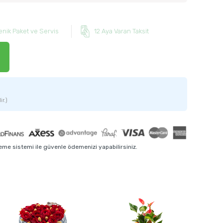
enik Paket ve Servis
12 Aya Varan Taksit
ir.)
me sistemi ile güvenle ödemenizi yapabilirsiniz.