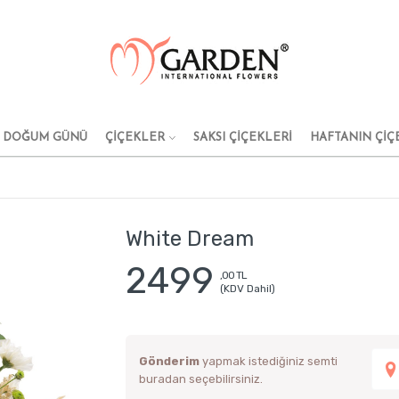
DOĞUM GÜNÜ
ÇİÇEKLER
SAKSI ÇİÇEKLERİ
HAFTANIN ÇİÇ
White Dream
2499
,00 TL
(KDV Dahil)
Gönderim
yapmak istediğiniz semti
buradan seçebilirsiniz.